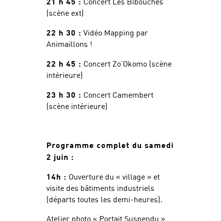
21 h 45 :
Concert Les Bibouches
(scène ext)
22 h 30 :
Vidéo Mapping par
Animaillons !
22 h 45 :
Concert Zo’Okomo (scène
intérieure)
23 h 30 :
Concert Camembert
(scène intérieure)
Programme complet du samedi
2 juin :
14h :
Ouverture du « village » et
visite des bâtiments industriels
(départs toutes les demi-heures).
Atelier photo « Portait Suspendu »